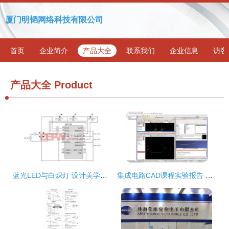
厦门明韬网络科技有限公司
首页
企业简介
产品大全
联系我们
企业信息
访客
产品大全
Product
蓝光LED与白炽灯 设计美学的碰撞与集成电路的角色
集成电路CAD课程实验报告 二输入与非门电路设计、版图设计与仿真