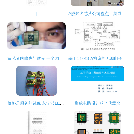
[
A股知名芯片公司盘点，集成电路设计赛道谁领风骚？
造芯者的暗夜与微光 一个211毕业生的5000元月薪与无尽加班
基于14443-A协议的无源电子标签数字集成电路设计
价格是服务的镜像 从宁波LED摇控蜡烛控制器看IC设计新趋势
集成电路设计的当代意义