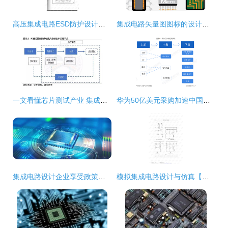
高压集成电路ESD防护设计技术探讨
集成电路矢量图图标的设计与应用 创意素材在集成电路设计中的点睛之笔
一文看懂芯片测试产业 集成电路设计背后的护航者
华为50亿美元采购加速中国芯片自力 关键技术自主研发的深度剖析
集成电路设计企业享受政策设立条件详解
模拟集成电路设计与仿真【下册】深层议题与实践指南